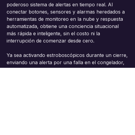
poderoso sistema de alertas en tiempo real. Al
conectar botones, sensores y alarmas heredados a
herramientas de monitoreo en la nube y respuesta
automatizada, obtiene una conciencia situacional
más rápida e inteligente, sin el costo ni la
interrupción de comenzar desde cero.
Ya sea activando estroboscópicos durante un cierre,
enviando una alerta por una falla en el congelador,
o activando timbres por acceso no autorizado, el
Hub asegura que su equipo y sus invitados estén
protegidos cuando más importa.
Mantente listo. Mantente conectado. Mantente
seguro.